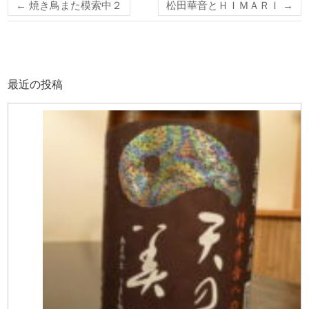
←
焼き鳥また模索中２
松田華音とＨＩＭＡＲＩ
→
最近の投稿