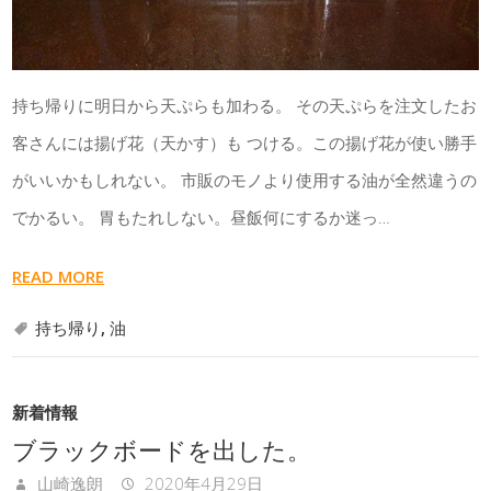
持ち帰りに明日から天ぷらも加わる。 その天ぷらを注文したお
客さんには揚げ花（天かす）も つける。この揚げ花が使い勝手
がいいかもしれない。 市販のモノより使用する油が全然違うの
でかるい。 胃もたれしない。昼飯何にするか迷っ…
READ MORE
持ち帰り
,
油
新着情報
ブラックボードを出した。
山崎逸朗
2020年4月29日