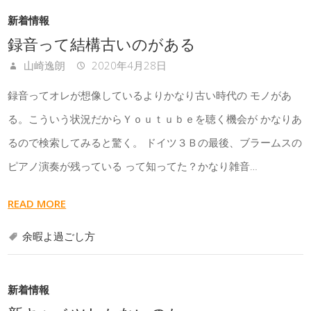
新着情報
録音って結構古いのがある
山崎逸朗
2020年4月28日
録音ってオレが想像しているよりかなり古い時代の モノがあ
る。こういう状況だからＹｏｕｔｕｂｅを聴く機会が かなりあ
るので検索してみると驚く。 ドイツ３Ｂの最後、ブラームスの
ピアノ演奏が残っている って知ってた？かなり雑音…
READ MORE
余暇よ過ごし方
新着情報