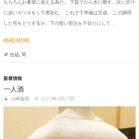
もちろんお番菜に加える為だ。 下茹でから水に晒す。次に甘汁
に追いカツオをして煮込む。 これで下準備は完成。 この調理
した筍をどうするか。下の堅い部分を千切りにして…
READ MORE
仕込
,
筍
新着情報
一人酒
山崎逸朗
2020年4月21日