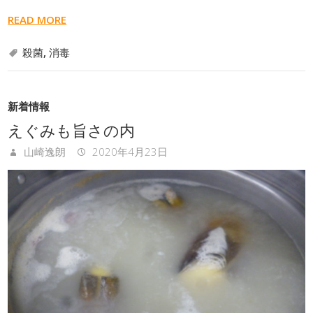
READ MORE
殺菌
,
消毒
新着情報
えぐみも旨さの内
山崎逸朗
2020年4月23日