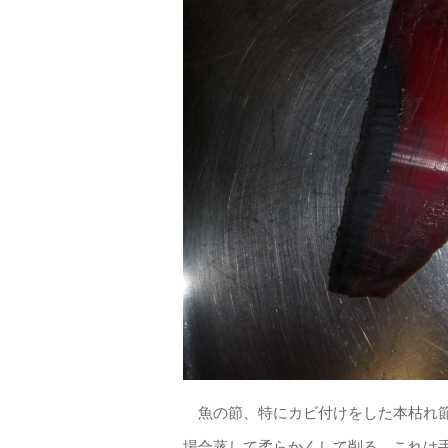
魚の節、特にカビ付けをした本枯れ節
場合蒸して柔らかくして削る。これは