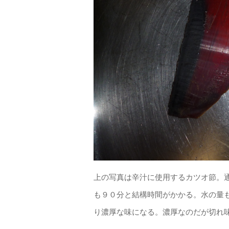
上の写真は辛汁に使用するカツオ節。
も９０分と結構時間がかかる。水の量
り濃厚な味になる。濃厚なのだが切れ