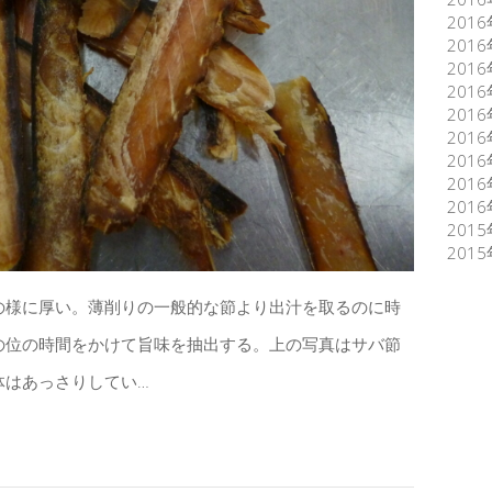
201
201
201
201
201
201
201
201
201
201
201
の様に厚い。薄削りの一般的な節より出汁を取るのに時
の位の時間をかけて旨味を抽出する。上の写真はサバ節
体はあっさりしてい…