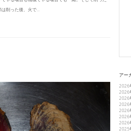
節は削った後、火で…
アー
202
202
202
202
202
202
202
202