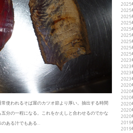
202
202
202
202
202
202
202
202
202
202
202
202
202
202
202
202
通常使われるそば屋のカツオ節より厚い。抽出する時間
202
202
も五分の一程になる。これをかえしと合わせるのでかな
202
201
味のある汁でもある…
201