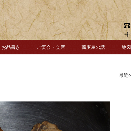
お品書き
ご宴会・会席
蕎麦屋の話
地図
最近