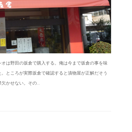
オは野田の坂倉で購入する。俺は今まで坂倉の事を味
た。ところが実際坂倉で確認すると漬物屋が正解だそう
際欠かせない。その…