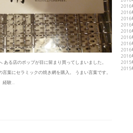
201
201
201
201
201
201
201
201
201
へ ある店のポップが目に留まり買ってしまいました。
201
201
の言葉にセラミックの焼き網を購入。 うまい言葉です。
 経験…