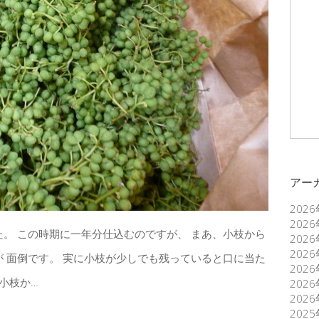
アー
202
202
。 この時期に一年分仕込むのですが、 まあ、小枝から
202
202
 面倒です。 実に小枝が少しでも残っていると口に当た
202
小枝か…
202
202
202