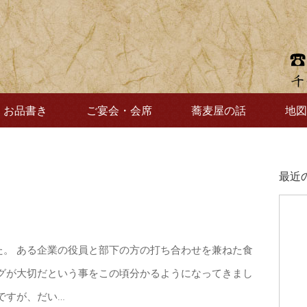
お品書き
ご宴会・会席
蕎麦屋の話
地図
最近
た。 ある企業の役員と部下の方の打ち合わせを兼ねた食
ングが大切だという事をこの頃分かるようになってきまし
ですが、だい…