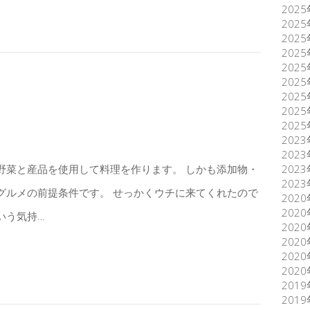
202
202
202
202
202
202
202
202
202
202
202
202
野菜と産品を使用して料理を作ります。 しかも添加物・
202
グルメの前提条件です。 せっかくウチに来てくれたので
202
202
いう気持…
202
202
202
202
201
201