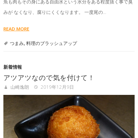
魚も肉もその身にある自由水という水分をある程度抜く事で臭
みが なくなり、腐りにくくなります。 一度尾の…
READ MORE
つまみ
,
料理のブラッシュアップ
新着情報
アツアツなので気を付けて！
山崎逸朗
2019年12月9日