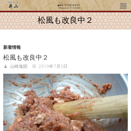
松風も改良中２
新着情報
松風も改良中２
山崎逸朗
2019年7月3日