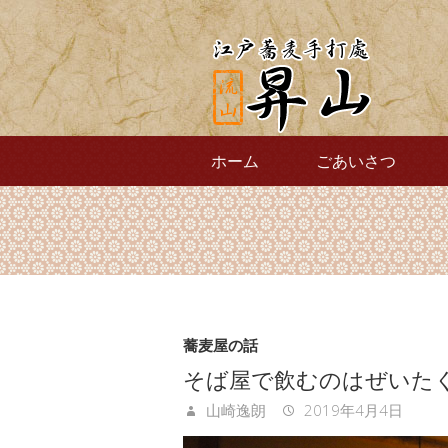
ホーム
ごあいさつ
蕎麦屋の話
そば屋で飲むのはぜいた
山崎逸朗
2019年4月4日