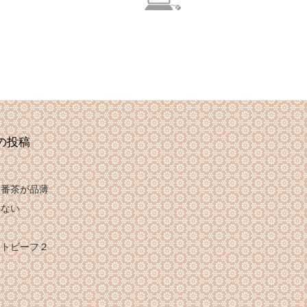
の投稿
は番茶が品薄
れない
け
ストビーフ２