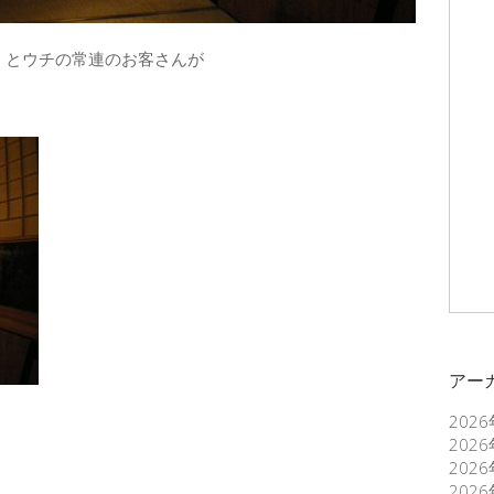
」とウチの常連のお客さんが
アー
202
202
。
202
202