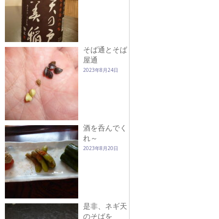
そば通とそば
屋通
2023年8月24日
酒を呑んでく
れ～
2023年8月20日
是非、ネギ天
のそばを