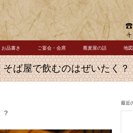
お品書き
ご宴会・会席
蕎麦屋の話
地図
そば屋で飲むのはぜいたく？
最近
く？