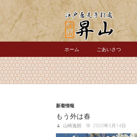
ホーム
ごあいさつ
新着情報
もう外は春
山崎逸朗
2020年3月14日