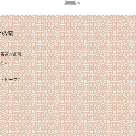
の投稿
は番茶が品薄
れない
け
ストビーフ２