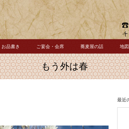
お品書き
ご宴会・会席
蕎麦屋の話
地図
もう外は春
最近