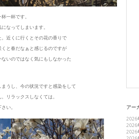
一杯一杯です。
気になってしまいます。
た。近くに行くとその花の香りで
咲くと春だなぁと感じるのですが
かないのではなく気にもしなかった
しまうし、今の状況ですと感染をして
ん。リラックスしなくては。
下さい。
アー
202
202
202
202