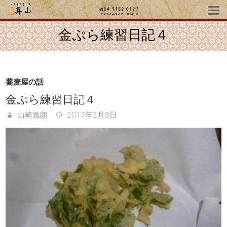
金ぷら練習日記４
蕎麦屋の話
金ぷら練習日記４
山崎逸朗
2017年2月8日