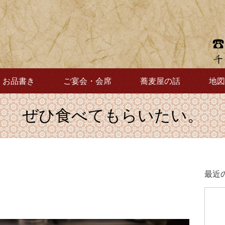
お品書き
ご宴会・会席
蕎麦屋の話
地図
ぜひ食べてもらいたい。
最近