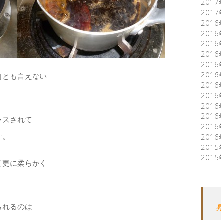
201
201
201
201
201
201
201
201
何とも言えない
201
201
201
201
ラスされて
201
す。
201
201
201
て更に柔らかく
られるのは