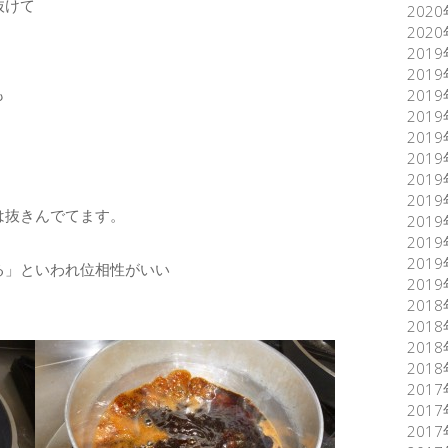
抜けて
202
202
201
201
も
201
201
201
201
201
201
は抜きんでてます。
201
201
201
る」といわれ位相性がいい
201
201
201
201
201
201
201
201