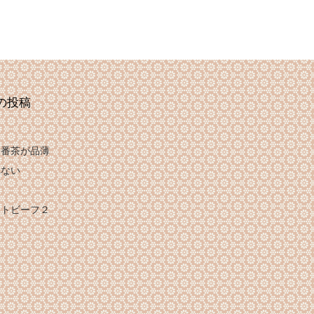
の投稿
は番茶が品薄
れない
け
ストビーフ２