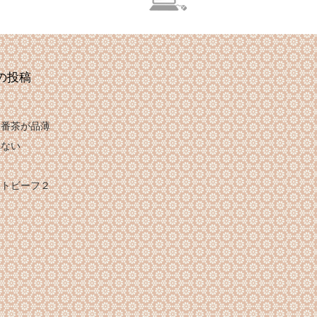
の投稿
は番茶が品薄
れない
け
ストビーフ２