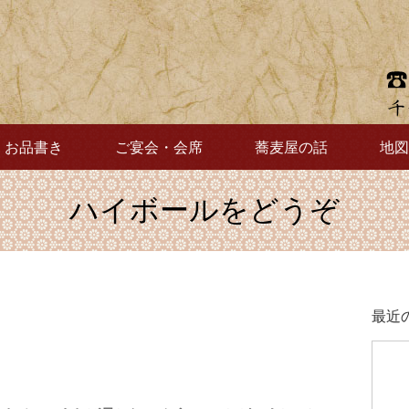
お品書き
ご宴会・会席
蕎麦屋の話
地図
ハイボールをどうぞ
最近