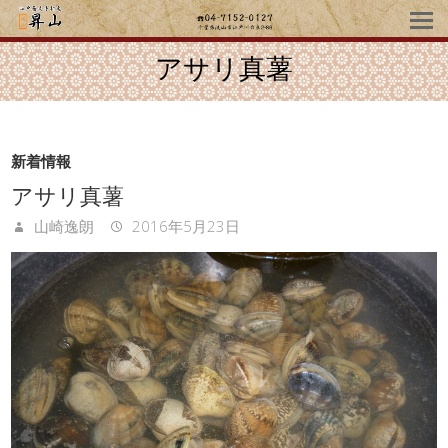
アサリ真薯
新着情報
アサリ真薯
山崎逸朗
2016年5月23日