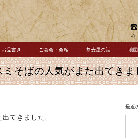
お品書き
ご宴会・会席
蕎麦屋の話
地図
スミそばの人気がまた出てきま
最近
た出てきました。