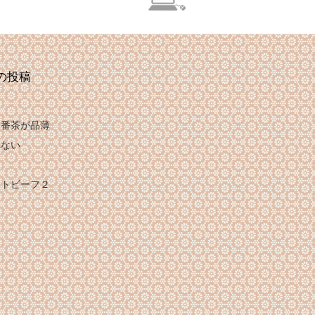
の投稿
は番茶が品薄
れない
け
ストビーフ２