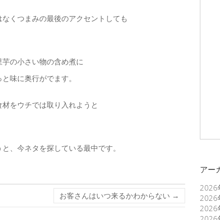
はなくつまみの最後のアクセントしても
里芋の小さい物の含め煮に
っと味に奥行がでます。
食材をウチでは取り入れようと
うと、今ネタを探している最中です。
アー
202
お客さんはいつ来るかわからない
→
202
202
202